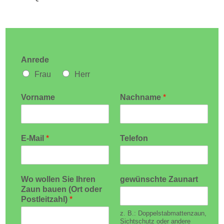
Anrede
Frau
Herr
Vorname
Nachname
*
E-Mail
*
Telefon
Wo wollen Sie Ihren
gewünschte Zaunart
Zaun bauen (Ort oder
Postleitzahl)
*
z. B.: Doppelstabmattenzaun,
Sichtschutz oder andere